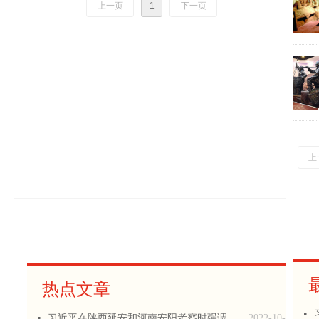
需求欢迎致电或扫码咨询，我们将竭诚为您服
上一页
1
下一页
务！
上
热点文章
넷
习近平在陕西延安和河南安阳考察时强调 全面推进乡村振兴 为实现农业农村现代化而不懈奋斗 丁薛祥陪同考察
2022-10-29
넷