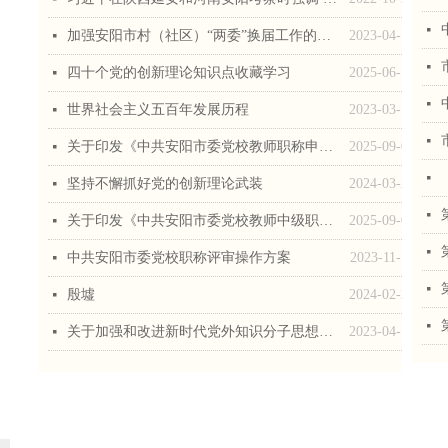
넷
加强安阳市村（社区）“两委”换届工作的思考
2023-04-17
넷
넷
四十个党的创新理论知识点收藏学习
2025-06-12
넷
넷
世界社会主义五百年发展历程
2023-03-17
넷
넷
关于印发《中共安阳市委党校教师职称申报评审操作方案》的通知
2025-09-08
넷
넷
坚持不懈抓好党的创新理论武装
2024-03-22
넷
넷
关于印发《中共安阳市委党校教师中级职称申报评审条件》的通知
2025-09-08
넷
넷
中共安阳市委党校职称评审操作方案
2023-11-13
넷
넷
殷墟
2024-02-26
넷
넷
关于加强和改进新时代党外知识分子思想政治工作的思考
2023-04-17
넷