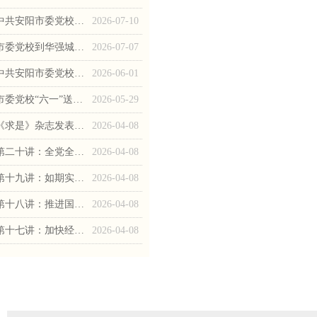
中共安阳市委党校（安阳行政学院、安阳市社会主义学院）关于市委巡察整改落实情况的通报
2026-07-10
市委党校到华强城社区开展 “双报到双服务双报告”活动
2026-07-07
中共安阳市委党校2026年招才引智“绿色通道” 公开引进博士研究生面试成绩公示
2026-06-01
市委党校“六一”送关爱 联合普法助少儿成长 ——市委党校关工委、青工委赴宝莲寺镇中心小学开展“六个一”普法专题活动
2026-05-29
《求是》杂志发表习近平总书记重要文章《学习好贯彻好党的二十届四中全会精神》
2026-04-08
第二十讲：全党全国各族人民团结起来为实现“十五五”规划而奋斗
2026-04-08
第十九讲：如期实现建军一百年目标，高质量推进国防和军队现代化
2026-04-08
第十八讲：推进国家安全体系和能力现代化，建设更高水平平安中国
2026-04-08
第十七讲：加快经济社会发展全面绿色转型，建设美丽中国
2026-04-08