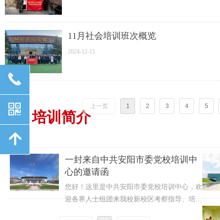
11月社会培训班次概览
2024-12-11
끅
낃
上一页
1
2
3
4
5
培训简介
녕
一封来自中共安阳市委党校培训中
心的邀请函
您好！这里是中共安阳市委党校培训中心，欢
迎各界人士组团来我校新校区考察指导、培训
交流。以下是我校培训中心宣传手册，有任何
2024-01-29