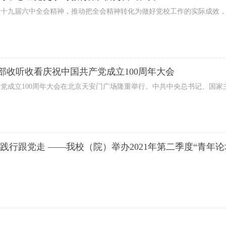
十九届六中全会精神，推动把全会精神转化为做好党校工作的实际成效，11月
部收听收看庆祝中国共产党成立100周年大会
产党成立100周年大会在北京天安门广场隆重举行。中共中央总书记、国家
故事我来讲 悟思践行跟党走 ——我校（院）举办2021年第二季度“青年论