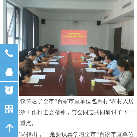
끅
뀩
뀥
会议传达了全市“百家市直单位包百村”农村人居
낃
环境整治工作推进会精神，与会同志共同研讨了下一
步工作重点。
녕
宋民指出，一是要认真学习全市“百家市直单位